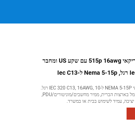
כבל חשמל אמריקאי 515p 16awg עם שקע US ומחבר
Iec C
כבל חשמל אמריקאי NEMA 5-15P ל-IEC 320 C13, 16AWG, 10 רגל.
מתאים לחיבורי חשמל בארצות הברית, ממיר מחשבים/מוניטורים/PDU,