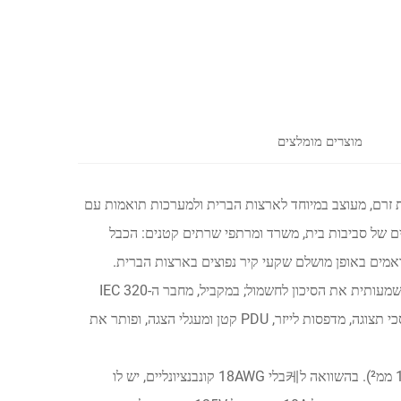
מוצרים מומלצים
-IEC 320 C13, פתרון מקצועי להארכת זרם, מעוצב במיוחד לארצות הברית ולמערכות תואמות עם
 בדיוק לצרכים של סביבות בית, משרד ומרתפי שרתים קטנים: הכבל
שה פינים, התואמים באופן מושלם שקעי קיר נפוצים בארצות הברית.
החיבור מצויד במונע ארקה המוליך את זרם הדליפה לאדמה, ובכך מקטין בצורה משמעותית את הסיכון לחשמול; במקביל, מחבר ה-IEC 320
C13 נקבה תואם ציוד IT וציוד משרדי עיקרי כגון יחידות מרכזיות של מחשבים, מסכי תצוגה, מדפסות לייזר, PDU קטן ומעגלי הצגה, ופותר את
המוצר משתמש במתאם נחושת טהור חסר חמצן בקוטר 16AWG (קוטר תיל 1.31 ממ²). בהשוואה ל케בלי 18AWG קונבנציונליים, יש לו