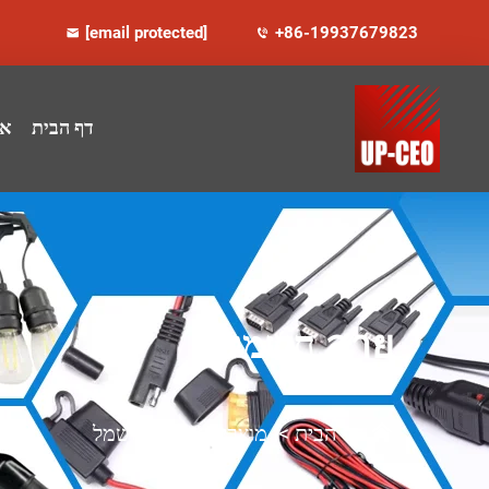
[email protected]
+86-19937679823
דף הבית
או
สาย חשמל
דף הבית
>
מוצרים
>
כבל חשמל