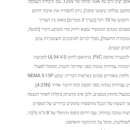
מוליכות חשמלית טובה יותר עם התנגדות נמוכה של 0.013Ω/מ', ומסוגל לשאת באופן יציב זרם של 10A ומתח של 125V, עם קיבולת העמסה
וב של מחשב שולחני ביצועי ומסך), ניתן להפחית את איבוד החום
במהלך העברת הזרם ולמנוע גילנות הכבל או כשל ציוד всריגות יתר. עיצוב האורך הקבוע של 10 רגל (בערך 3 מטרים) מאוזן בין הצורך
 מצבים שבהם המכשיר נמצא רחוק מדי משקע הקיר (למשל,
מנקודת החשמל), מבלי לגרום לסיבוכים והצטברות עקב
ונים קטנים.
מבחינת איכות ובטיחות, השכבה החיצונית של הכבל מכוסה בחומר בידוד מתקשה להבערה מהסוג PVC, בהתאם לתקן UL94 V-0 למניעת
מר זה גם בעל תכונות עמידות טובות בפני שחיקה וזקנות, ומסוגל לפעול
באופן נורמלי בטווח טמפרטורות של 20-°C עד 70°C, ומתאים לשינויי טמפרטורה ולחות באזורים שונים בארצות הברית. שקע NEMA 5-15P
מיוצר בתהליך ייצור של יציקה חד-שלבית, עם סיכות נחושת מעובסות ניקל שמאפיינן עמידות גבוהה בפני חמצון וכוח חיבור אחיד (4-25N),
ב גם לאחר 10,000 מחזורי חיבור וחילוץ; מין המחבר C13 מצויד במנעול מחוזק מבפנים, ולכן אינו מתנתק בקלות לאחר הכנסה
פני השטח של הכבל מודפסות סימונים ברורים של המפרט
(NEMA 5-15P, 16AWG, 10ft) לצורך זיהוי ותחזוקה קלים יותר. כמו כן, לכבל גמישות טובה במיוחד, עם רדיוס כיפוף מינימלי של 8 מ"מ בלבד,
שולחנות, ומקל על ההתקנה והאחסון.