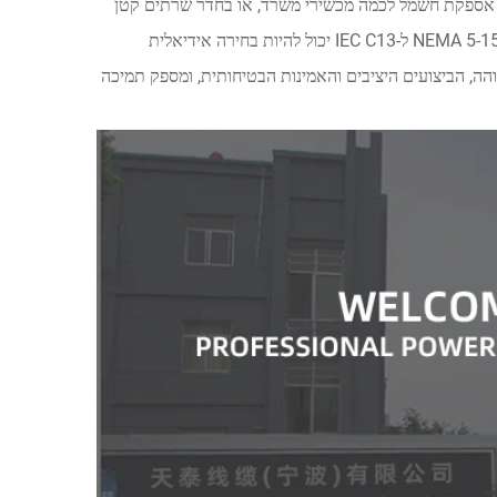
ס אספקת חשמל לכמה מכשירי משרד, או בחדר שרתים קטן
להארכת מרחק אספקת החשמל לציוד حوسبة מקצועית, כבל ההארכה חשמלי NEMA 5-15P ל-IEC C13 יכול להיות בחירה אידיאלית
ה, הביצועים היציבים והאמינות הבטיחותית, ומספק תמיכה