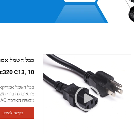
Iec320 C13, 10 רגל, Nema 5-15p ל-13
מבטיח הארכת AC יציבה, עמיד לשימוש בבית או במשרד.
בקשה למידע