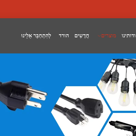
דותינו
מוצרים
חֲדָשִים
הורד
לְהִתְחַבֵּר אֵלֵינוּ