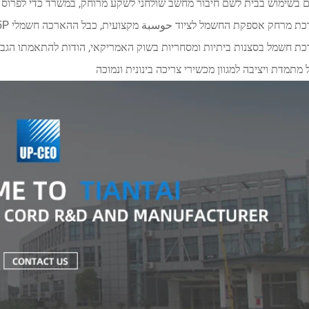
ם בשימוש בבית לשם חיבור מחשב שולחני לשקע מרוחק, במשרד כדי לפרו
ת חשמל בסצנות ביתיות ומסחריות בשוק האמריקאי, הודות להתאמתו הגבוה
מתמדת ויציבה למגוון מכשירי צריכה בינונית ונמוכה