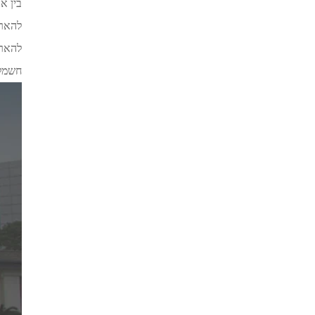
בין א
להארכ
חשמל 