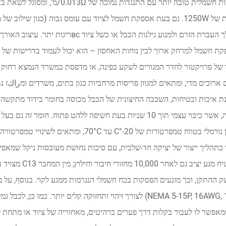
מרבית של 1250W. גם בעת אספקת חשמל לציוד עם עומס גבוה (כגון שיל
ת חשמל למרחק ארוך לבין נוחות האחסון – הוא יכול לעמוד בדרישות של
 של פרויקטור לחדר המגורים לשקע בפינה, או מדפסת במשרד הנמצא רחוק 
 ארוכים מדי, ומתאים למגוון פריסות מרחביות כגון בתים, משרדים ומراكז נת
בעירה, אשר כיבוי עצמי תוך 10 שניות בעת חשיפה ללהט פתוח. חו
המבטיח מגע יצי
 ההתקן, וכך מונעים הפסקות בכח חשמלי הנגרמות ממגע לקוי. בנוסף, על 
אפשר לו לעבור בקלות דרך פערים ברהיטים, מאחוריה של ציוד או מתחת ל