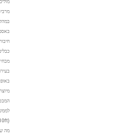
באספק
חיבור
כבלים
לממשק
מה שמ