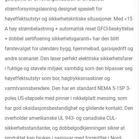
strømforsyningsløsning designet spesielt for
høyeffektsutstyr og sikkerhetskritiske situasjoner. Med «15
A høy strømbelastning + automatisk reset GFCI-beskyttelse
+ dobbel sertifisering sikkerhetsgaranti» har den blitt
førstevalget for utendørs bygg, hjemmebad, garasjedrift og
andre scenarier. Den løser perfekt elektriske sikkerhetsfarer
i fuktige og støvete miljøer, samtidig som den tilpasser seg
høyeffektsutstyr som bor, høgtrykksmaskiner og
varmtvannsberedere. Den har en standard NEMA 5-15P 3-
poles US-støpsele med pinner i nikkelplatt messing, som
har god oksidasjonsbestandighet og glidende kontakt. Den
overholder amerikanske UL 943- og canadiske CUL-
sikkerhetsstandarder, og dobbelgodkjenningen sikrer at
produktet kan brukes i samsvar med forskrifter i Nord-