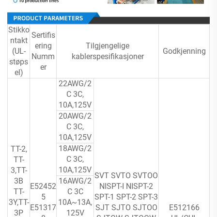
Stikko
Sertifis
ntakt
ering
Tilgjengelige
(UL-
Godkjenning
Numm
kablerspesifikasjoner
støps
er
el)
22AWG/2
C 3C,
10A,125V
20AWG/2
C 3C,
10A,125V
18AWG/2
TT-2,
C 3C,
TT-
10A,125V
3,TT-
SVT SVTO SVTOO
3B
16AWG/2
E52452
NISPT-I NISPT-2
TT-
C 3C
5
SPT-1 SPT-2 SPT-3
3Y,TT-
10A~13A,
E51317
SJT SJTO SJTOO
E512166
3P
125V