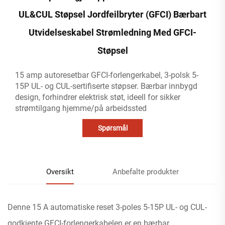
UL&CUL Støpsel Jordfeilbryter (GFCI) Bærbart
Utvidelseskabel Strømledning Med GFCI-
Støpsel
15 amp autoresetbar GFCI-forlengerkabel, 3-polsk 5-
15P UL- og CUL-sertifiserte støpser. Bærbar innbygd
design, forhindrer elektrisk støt, ideell for sikker
strømtilgang hjemme/på arbeidssted
Spørsmål
Oversikt
Anbefalte produkter
Denne 15 A automatiske reset 3-poles 5-15P UL- og CUL-
godkjente GFCI-forlengerkabelen er en bærbar