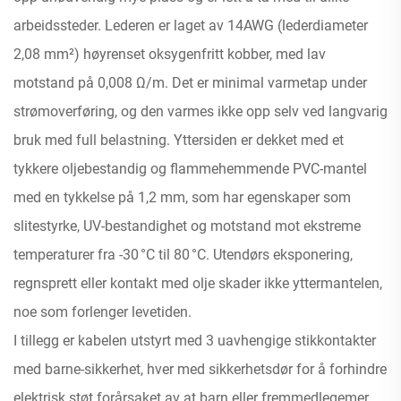
arbeidssteder. Lederen er laget av 14AWG (lederdiameter
2,08 mm²) høyrenset oksygenfritt kobber, med lav
motstand på 0,008 Ω/m. Det er minimal varmetap under
strømoverføring, og den varmes ikke opp selv ved langvarig
bruk med full belastning. Yttersiden er dekket med et
tykkere oljebestandig og flammehemmende PVC-mantel
med en tykkelse på 1,2 mm, som har egenskaper som
slitestyrke, UV-bestandighet og motstand mot ekstreme
temperaturer fra -30 °C til 80 °C. Utendørs eksponering,
regnsprett eller kontakt med olje skader ikke yttermantelen,
noe som forlenger levetiden.
I tillegg er kabelen utstyrt med 3 uavhengige stikkontakter
med barne-sikkerhet, hver med sikkerhetsdør for å forhindre
elektrisk støt forårsaket av at barn eller fremmedlegemer