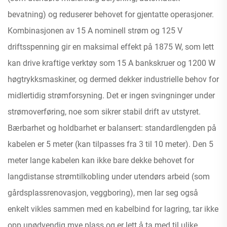
bevatning) og reduserer behovet for gjentatte operasjoner.
Kombinasjonen av 15 A nominell strøm og 125 V
driftsspenning gir en maksimal effekt på 1875 W, som lett
kan drive kraftige verktøy som 15 A bankskruer og 1200 W
høgtrykksmaskiner, og dermed dekker industrielle behov for
midlertidig strømforsyning. Det er ingen svingninger under
strømoverføring, noe som sikrer stabil drift av utstyret.
Bærbarhet og holdbarhet er balansert: standardlengden på
kabelen er 5 meter (kan tilpasses fra 3 til 10 meter). Den 5
meter lange kabelen kan ikke bare dekke behovet for
langdistanse strømtilkobling under utendørs arbeid (som
gårdsplassrenovasjon, veggboring), men lar seg også
enkelt vikles sammen med en kabelbind for lagring, tar ikke
opp unødvendig mye plass og er lett å ta med til ulike