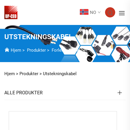
NO
UTSTEKNINGSKABEL
Hjem
>
Produkter
>
Forlengelseskabel
Hjem >
Produkter
>
Utstekningskabel
ALLE PRODUKTER