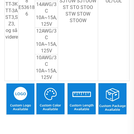
8
SJTOW SJTOOW
UL/CUL
TT-3K
14AWG/3
E53618
ST STO STOO
TT-3A
C
6
STW STOW
ST3,S
10A~15A,
STOOW
Z3,
125V
og så
12AWG/3
videre
C
10A~15A,
125V
10AWG/3
C
10A~15A,
125V