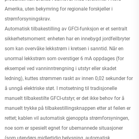
Amerika, uten bekymring for regionale forskjeller i
strømforsyningskrav.
Automatisk tilbakestilling av GFCI-funksjon er et sentralt
sikkerhetsmoment: enheten har en innebygd jordfeilbryter
som kan overvåke lekkstrøm i kretsen i sanntid. Når en
unormal lekkstrøm som overstiger 6 mA oppdages (for
eksempel ved vanninntrengning i utstyr eller skadet
ledning), kuttes strømmen raskt av innen 0,02 sekunder for
å unngå elektriske støt. I motsetning til tradisjonelle
manuelt tilbakestilte GFCI-utstyr, er det ikke behov for å
manuelt trykke på tilbakestillingsknappen etter at feilen er
rettet; kablen vil automatisk gjenoppta strømforsyningen,
noe som er spesielt egnet for ubemannede situasjoner
(som utendørs midlertidig belysning, automatisk