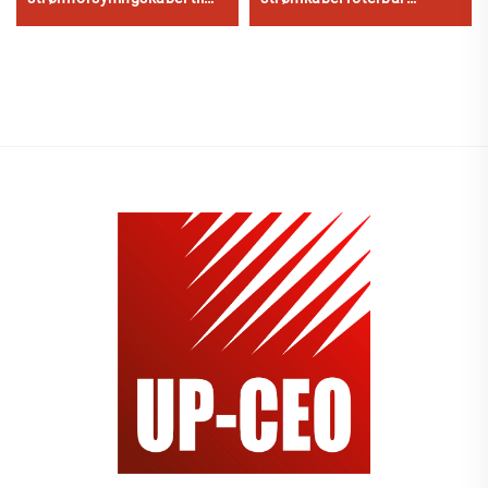
forlengningstavle lampe
strømledning for strykejern
prosjekt radio
tørketrommel NEMA IEC AC
husholdningsapparat