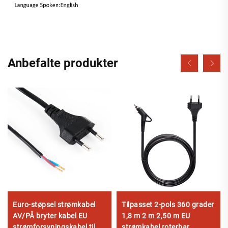
Anbefalte produkter
Euro-støpsel strømkabel
Tilpasset 2-pols 360 grader
AV/PÅ bryter kabel EU
1,8 m 2 m 2,50 m EU
strømforsyningskabel til
strømkabel roterbar