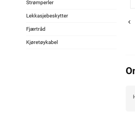
Strømperler
Lekkasjebeskytter
Fjærtråd
Kjøretøykabel
O