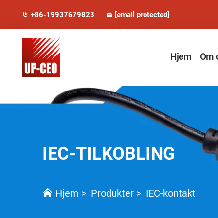
+86-19937679823
[email protected]
Hjem
Om 
IEC-TILKOBLING
Hjem
>
Produkter
>
IEC-kontakt