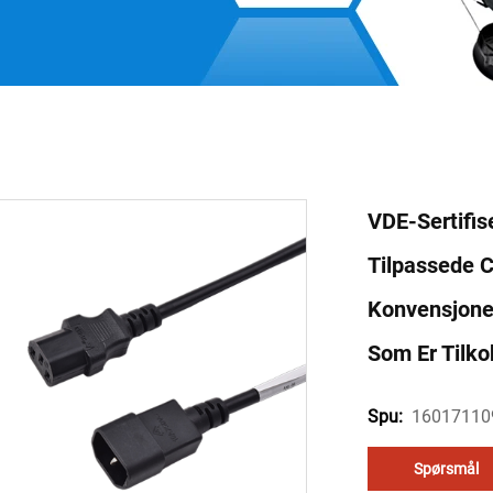
VDE-Sertifis
Tilpassede C
Konvensjonel
Som Er Tilko
16017110
Spu:
Spørsmål