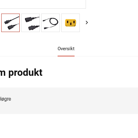
Oversikt
m produkt
Høgre