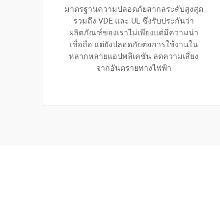
มาตรฐานความปลอดภัยสากลระดับสูงสุด
รวมถึง VDE และ UL ซึ่งรับประกันว่า
ผลิตภัณฑ์ของเราไม่เพียงแต่มีความน่า
เชื่อถือ แต่ยังปลอดภัยต่อการใช้งานใน
หลากหลายแอปพลิเคชัน ลดความเสี่ยง
จากอันตรายทางไฟฟ้า