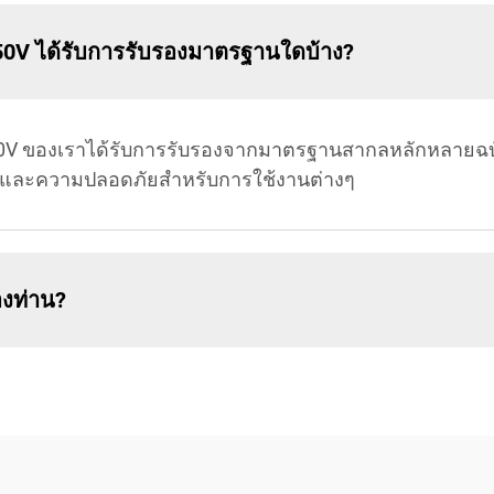
50V ได้รับการรับรองมาตรฐานใดบ้าง?
V ของเราได้รับการรับรองจากมาตรฐานสากลหลักหลายฉบับ ร
และความปลอดภัยสำหรับการใช้งานต่างๆ
องท่าน?