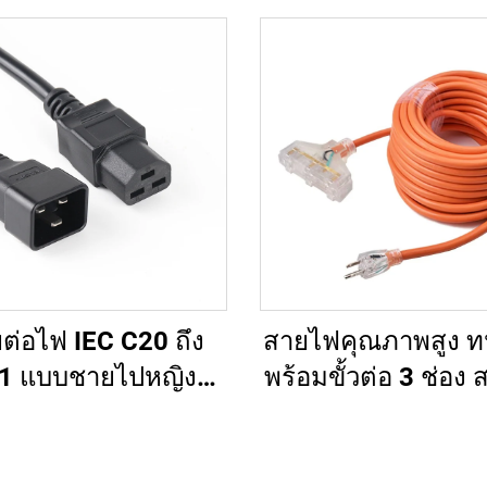
ต่อไฟ IEC C20 ถึง
สายไฟคุณภาพสูง 
1 แบบชายไปหญิง
พร้อมขั้วต่อ 3 ช่อง
คาโรงงานขายส่ง
ต่อความยาวได้รั
ุณภาพสูง สำหรับ
อนุมัติจาก UL พร้
PDU/UPS
ปลั๊ก 3 ขา