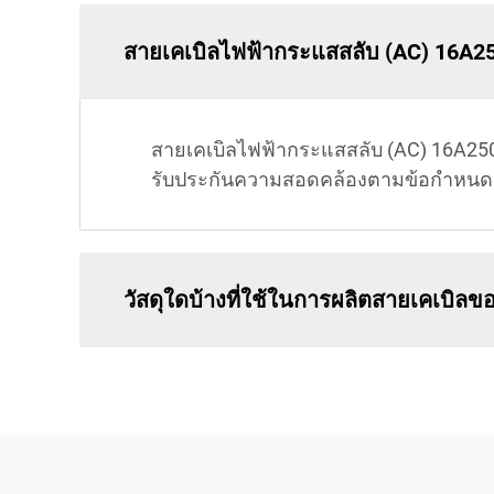
สายเคเบิลไฟฟ้ากระแสสลับ (AC) 16A2
สายเคเบิลไฟฟ้ากระแสสลับ (AC) 16A250
รับประกันความสอดคล้องตามข้อกำหนด
วัสดุใดบ้างที่ใช้ในการผลิตสายเคเบิลข