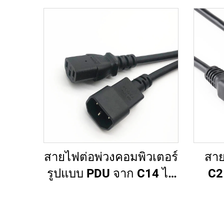
สายไฟต่อพ่วงคอมพิวเตอร์
สาย
รูปแบบ PDU จาก C14 ไป
C2
ยัง C13 ความยาว 1.5
รา
เมตร / สายต่อไฟฟ้า
ค
คอมพิวเตอร์สีดำ 10A