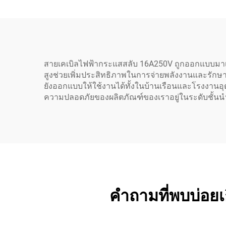
IEC-320-C14 ถึง IEC-
320-C13
สายเคเบิลไฟฟ้ากระแสสลับ 16A250V ถูกออกแบบมาเพื่อ
สูงช่วยเพิ่มประสิทธิภาพในการจ่ายพลังงานและรัก
ยังออกแบบให้ใช้งานได้ทั้งในบ้านเรือนและโรงงานอ
ความปลอดภัยของผลิตภัณฑ์ของเราอยู่ในระดับชั้นน
คำถามที่พบบ่อย