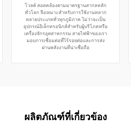
โวลต์ สอดคล้องตามมาตรฐานสากลหลัก
ทั่วโลก จึงเหมาะสำหรับการใช้งานหลาก
หลายประเภททั่วทุกภูมิภาค ไม่ว่าจะเป็น
อุปกรณ์อิเล็กทรอนิกส์สำหรับผู้บริโภคหรือ
เครื่องจักรอุตสาหกรรม สายไฟฟ้าของเรา
มอบการเชื่อมต่อที่ไร้รอยต่อและการส่ง
ผ่านพลังงานที่น่าเชื่อถือ
ผลิตภัณฑ์ที่เกี่ยวข้อง