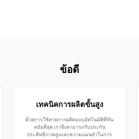
ข้อดี
เทคนิคการผลิตขั้นสูง
ด้วยการใช้สายการผลิตแบบอัตโนมัติที่ทัน
สมัยที่สุด เราจึงสามารถรับประกัน
ประสิทธิภาพสูงและความแม่นยำในการ