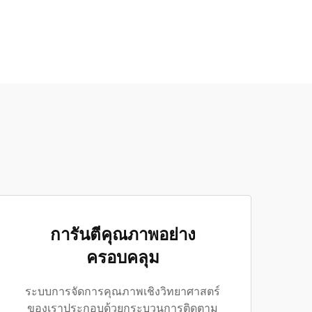
การันตีคุณภาพอย่าง
ครอบคลุม
ระบบการจัดการคุณภาพเชิงวิทยาศาสตร์
ของเราประกอบด้วยกระบวนการติดตาม