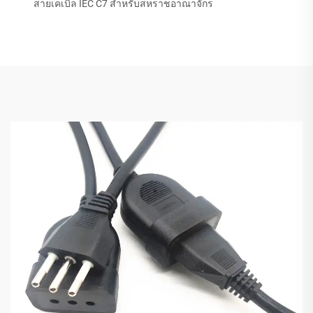
สายเคเบิล IEC C7 สำหรับสหราชอาณาจักร