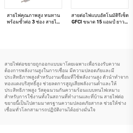
สายไฟคุณภาพสูง ทนทาน
สายต่อไฟแบบอัตโนมัติรีเซ็ต
พร้อมขั้วต่อ 3 ช่อง สายไฟ
GFCI ขนาด 15 แอมป์ ยาว 2
ต่อความยาวได้รับการอนุมัติ
ฟุต แบบหนา 3 เส้น 3 ขา มี
จาก UL พร้อมหัวปลั๊ก 3 ขา
ปลั๊กต่อพื้นดินพร้อมเต้ารับ
ไฟฟ้า 3 ช่อง
สายไฟต่อขยายถูกออกแบบมาโดยเฉพาะเพื่อรองรับความ
ต้องการพลังงานสูงในการเชื่อม มีความปลอดภัยและมี
ประสิทธิภาพสูงสำหรับงานเชื่อมที่ใช้พลังงานสูง ตัวนำทำจาก
ทองแดงบริสุทธิ์สูง ช่วยลดการสูญเสียพลังงานต่ำและให้
ประสิทธิภาพสูง วัสดุฉนวนกันความร้อนแบบทนไฟเหมาะ
สำหรับการใช้งานทั้งในสถานที่ทำงานและที่บ้าน สายไฟต่อ
ขยายนี้เป็นไปตามมาตรฐานความปลอดภัยสากล ช่วยให้ช่าง
เชื่อมทั่วโลกสามารถปฏิบัติงานได้อย่างมั่นใจ