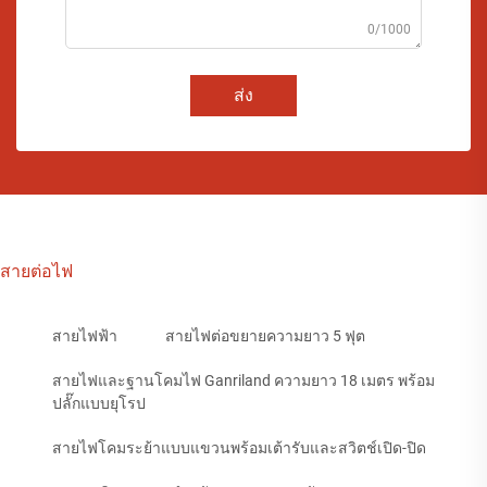
0/1000
ส่ง
สายต่อไฟ
สายไฟฟ้า
สายไฟต่อขยายความยาว 5 ฟุต
สายไฟและฐานโคมไฟ Ganriland ความยาว 18 เมตร พร้อม
ปลั๊กแบบยุโรป
สายไฟโคมระย้าแบบแขวนพร้อมเต้ารับและสวิตช์เปิด-ปิด