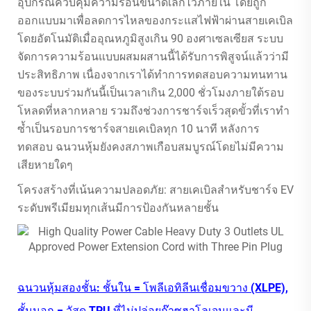
อุปกรณ์ควบคุมความร้อนขนาดเล็กไว้ภายใน โดยถูก
ออกแบบมาเพื่อลดการไหลของกระแสไฟฟ้าผ่านสายเคเบิล
โดยอัตโนมัติเมื่ออุณหภูมิสูงเกิน 90 องศาเซลเซียส ระบบ
จัดการความร้อนแบบผสมผสานนี้ได้รับการพิสูจน์แล้วว่ามี
ประสิทธิภาพ เนื่องจากเราได้ทำการทดสอบความทนทาน
ของระบบร่วมกันนี้เป็นเวลาเกิน 2,000 ชั่วโมงภายใต้รอบ
โหลดที่หลากหลาย รวมถึงช่วงการชาร์จเร็วสุดขั้วที่เราทำ
ซ้ำเป็นรอบการชาร์จสายเคเบิลทุก 10 นาที หลังการ
ทดสอบ ฉนวนหุ้มยังคงสภาพเกือบสมบูรณ์โดยไม่มีความ
เสียหายใดๆ
โครงสร้างที่เน้นความปลอดภัย: สายเคเบิลสำหรับชาร์จ EV
ระดับพรีเมียมทุกเส้นมีการป้องกันหลายชั้น
ฉนวนหุ้มสองชั้น: ชั้นใน = โพลีเอทิลีนเชื่อมขวาง (XLPE),
ชั้นนอก = วัสดุ TPU ที่ไม่ปล่อยก๊าซฮาโลเจนและมี