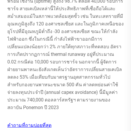
พร้อมใช้งาน (uptime) สูงถึง 98.7% ตลอด 40,000 รอบการ
ชาร์จ สายเคเบิลเหล่านี้ให้ประสิทธิภาพที่เชื่อถือได้และ
สม่ำเสมอแม้ในสภาพแวดล้อมสุดขั้ว เช่น ในทะเลทรายที่มี
อุณหภูมิสูงถึง 120 องศาเซลเซียส และในภูมิภาคเหนือของ
ยุโรปที่มีอุณหภูมิต่ำถึง -30 องศาเซลเซียส ขณะให้กำลัง
ไฟฟ้าออก ซึ่งในกรณีนี้ กำลังไฟฟ้าขาออกมีการ
เปลี่ยนแปลงน้อยกว่า 2% ภายใต้ทุกสภาวะที่ทดสอบ อัตรา
การเกิดปรากฏการณ์ thermal runaway อยู่ที่ประมาณ
0.02 กรณีต่อ 10,000 รอบการชาร์จ นอกจากนี้ ผู้จัดการ
ฝ่ายยานพาหนะยังสังเกตเห็นว่าอัตราการเปลี่ยนสายเคเบิล
ลดลง 53% เมื่อเทียบกับมาตรฐานอุตสาหกรรมทั่วไป
สำหรับกองยานพาหนะขนาด 500 คัน ค่าลดหย่อนค่าใช้
จ่ายลงทุนประจำปี (annual capex avoidance) นี้มีมูลค่า
ประมาณ 740,000 ดอลลาร์สหรัฐฯ ตามรายงานของ
สถาบัน Ponemon ปี 2023
คำถามที่ถามบ่อยที่สุด