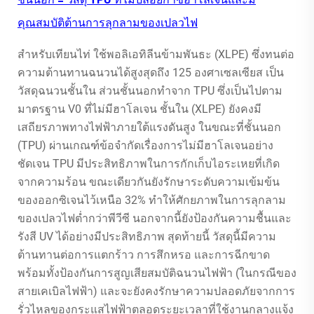
คุณสมบัติต้านการลุกลามของเปลวไฟ
สำหรับเทียนไท่ ใช้พอลิเอทิลีนข้ามพันธะ (XLPE) ซึ่งทนต่อ
ความต้านทานฉนวนได้สูงสุดถึง 125 องศาเซลเซียส เป็น
วัสดุฉนวนชั้นใน ส่วนชั้นนอกทำจาก TPU ซึ่งเป็นไปตาม
มาตรฐาน V0 ที่ไม่มีฮาโลเจน ชั้นใน (XLPE) ยังคงมี
เสถียรภาพทางไฟฟ้าภายใต้แรงดันสูง ในขณะที่ชั้นนอก
(TPU) ผ่านเกณฑ์ข้อจำกัดเรื่องการไม่มีฮาโลเจนอย่าง
ชัดเจน TPU มีประสิทธิภาพในการกักเก็บไอระเหยที่เกิด
จากความร้อน ขณะเดียวกันยังรักษาระดับความเข้มข้น
ของออกซิเจนไว้เหนือ 32% ทำให้ศักยภาพในการลุกลาม
ของเปลวไฟต่ำกว่าพีวีซี นอกจากนี้ยังป้องกันความชื้นและ
รังสี UV ได้อย่างมีประสิทธิภาพ สุดท้ายนี้ วัสดุนี้มีความ
ต้านทานต่อการแตกร้าว การสึกหรอ และการฉีกขาด
พร้อมทั้งป้องกันการสูญเสียสมบัติฉนวนไฟฟ้า (ในกรณีของ
สายเคเบิลไฟฟ้า) และจะยังคงรักษาความปลอดภัยจากการ
รั่วไหลของกระแสไฟฟ้าตลอดระยะเวลาที่ใช้งานกลางแจ้ง